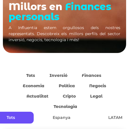
Millors en
Finances
personals
A Influentia estem orgullosos dels nostres
representats. Descobreix els millors perfils del sector
inversió, negocis, tecnologia i més!
Tots
Inversió
Finances
Economia
Política
Negocis
Actualitat
Cripto
Legal
Tecnologia
Tots
Espanya
LATAM