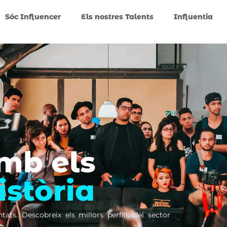
Sóc Influencer
Els nostres Talents
Influentia
amb els
istòria
tats. Descobreix els millors perfils del sector