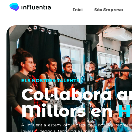
Inici
Sóc Empresa
ELS NOSTRES TALENTS
Col·labora 
Millors en
H
A Influentia estem orgullosos dels nostres represen
inversió, negocis, tecnologia i més!