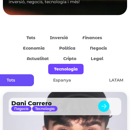
inversió, negocis, tecnologia i més!
Tots
Inversió
Finances
Economia
Política
Negocis
Actualitat
Cripto
Legal
Tecnologia
Tots
Espanya
LATAM
Dani Carrero
Negocis
Tecnologia