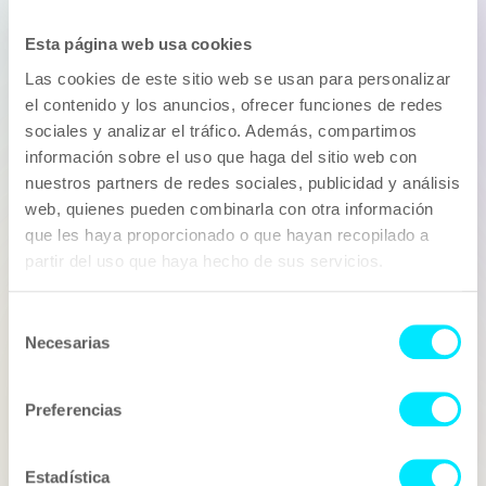
Esta página web usa cookies
Vols treballar amb
Las cookies de este sitio web se usan para personalizar
Aprende a Invertir?
el contenido y los anuncios, ofrecer funciones de redes
sociales y analizar el tráfico. Además, compartimos
Si has pensat en col·laborar amb Aprende a Invertir, per
información sobre el uso que haga del sitio web con
a una campanya puntual, de forma recurrent o ho
consideres ideal com a ambaixador de la teva marca,
nuestros partners de redes sociales, publicidad y análisis
Influentia és el teu aliat. Ens encarreguem de portar la
web, quienes pueden combinarla con otra información
teva idea a la realitat, des del procés creatiu fins a la
que les haya proporcionado o que hayan recopilado a
part legal i, per descomptat, passant per la negociació
partir del uso que haya hecho de sus servicios.
amb el nostre representat.
Fes que la teva següent campanya d'Influencer
Selección
Marketing estigui liderada per Aprende a Invertir
Necesarias
de
consentimiento
Empresa
Preferencias
Nom
Estadística