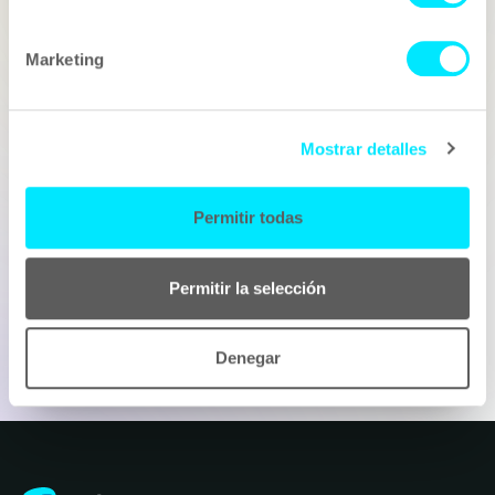
Correu electrònic
Marketing
Telèfon
Mostrar detalles
Què tens en ment?
Permitir todas
Permitir la selección
Denegar
Enviar