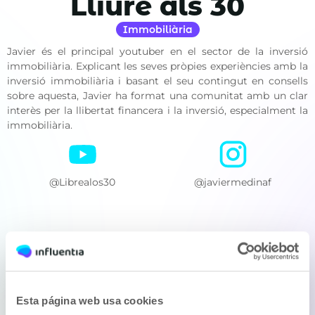
Lliure als 30
Immobiliària
Javier és el principal youtuber en el sector de la inversió
immobiliària. Explicant les seves pròpies experiències amb la
inversió immobiliària i basant el seu contingut en consells
sobre aquesta, Javier ha format una comunitat amb un clar
interès per la llibertat financera i la inversió, especialment la
immobiliària.
@Librealos30
@javiermedinaf
Vols treballar amb
Lliure als 30?
Esta página web usa cookies