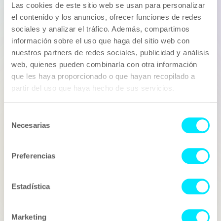
Si has pensat en col·laborar amb Lliure als 30, per a una
Las cookies de este sitio web se usan para personalizar
campanya puntual, de forma recurrent o ho consideres
el contenido y los anuncios, ofrecer funciones de redes
ideal com a ambaixador de la teva marca, Influentia és
sociales y analizar el tráfico. Además, compartimos
el teu aliat. Ens encarreguem de portar la teva idea a la
información sobre el uso que haga del sitio web con
realitat, des del procés creatiu fins a la part legal i, per
descomptat, passant per la negociació amb el nostre
nuestros partners de redes sociales, publicidad y análisis
representat.
web, quienes pueden combinarla con otra información
Fes que la teva següent campanya d'Influencer
que les haya proporcionado o que hayan recopilado a
Marketing estigui liderada per Lliure als 30
partir del uso que haya hecho de sus servicios.
Empresa
Selección
Necesarias
de
consentimiento
Nom
Preferencias
Correu electrònic
Estadística
Marketing