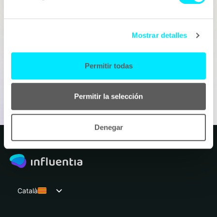
Telèfon
Què tens en ment?
Mostrar detalles
Permitir todas
Permitir la selección
Enviar
Denegar
Català
Español