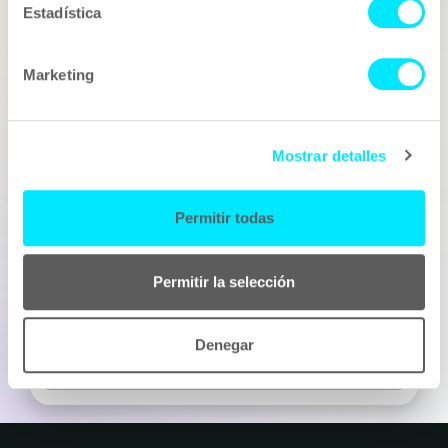
Estadística
Nom
Marketing
Correu electrònic
Mostrar detalles
Telèfon
Permitir todas
Què tens en ment?
Permitir la selección
Denegar
Enviar