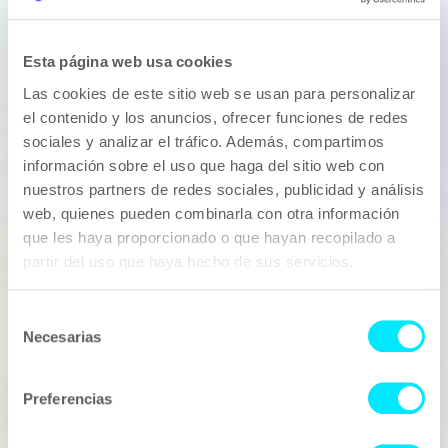
Esta página web usa cookies
Vols treballar amb
Las cookies de este sitio web se usan para personalizar
el contenido y los anuncios, ofrecer funciones de redes
Streaming Trading?
sociales y analizar el tráfico. Además, compartimos
información sobre el uso que haga del sitio web con
Si has pensat en col·laborar amb Streaming Trading,
per a una campanya puntual, de forma recurrent o ho
nuestros partners de redes sociales, publicidad y análisis
consideres ideal com a ambaixador de la teva marca,
web, quienes pueden combinarla con otra información
Influentia és el teu aliat. Ens encarreguem de portar la
que les haya proporcionado o que hayan recopilado a
teva idea a la realitat, des del procés creatiu fins a la
partir del uso que haya hecho de sus servicios.
part legal i, per descomptat, passant per la negociació
amb el nostre representat.
Selección
Fes que la teva següent campanya d'Influencer
Necesarias
Marketing estigui liderada per Streaming Trading
de
consentimiento
Empresa
Preferencias