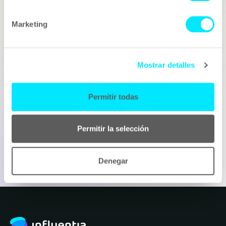
Correu electrònic
Marketing
Telèfon
Mostrar detalles
Què tens en ment?
Permitir todas
Permitir la selección
Enviar
Denegar