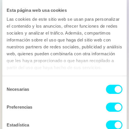
The Bankruptcy –
Héctor Mohedano?
Esta página web usa cookies
Las cookies de este sitio web se usan para personalizar
Si has pensat en col·laborar amb The Bankruptcy –
el contenido y los anuncios, ofrecer funciones de redes
Héctor Mohedano, per a una campanya puntual, de
forma recurrent o ho consideres ideal com a
sociales y analizar el tráfico. Además, compartimos
ambaixador de la teva marca, Influentia és el teu aliat.
información sobre el uso que haga del sitio web con
Ens encarreguem de portar la teva idea a la realitat,
nuestros partners de redes sociales, publicidad y análisis
des del procés creatiu fins a la part legal i, per
web, quienes pueden combinarla con otra información
descomptat, passant per la negociació amb el nostre
que les haya proporcionado o que hayan recopilado a
representat.
partir del uso que haya hecho de sus servicios.
Fes que la teva següent campanya d'Influencer
Marketing estigui liderada per The Bankruptcy – Héctor
Mohedano
Selección
Necesarias
de
consentimiento
Empresa
Preferencias
Nom
Estadística